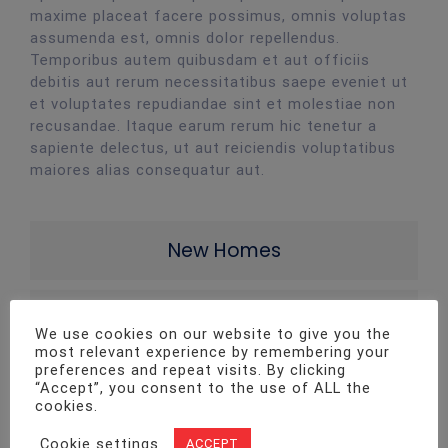
maxime placeat facere possimus, omnis voluptas
assumenda est, omnis dolor repellendus.
Temporibus autem quibusdam et aut officiis
debitis aut rerum necessitatibus saepe eveniet ut
et voluptates repudiandae sint et molestiae non
recusandae. Itaque earum rerum hic tenetur a
sapiente delectus, ut aut reiciendis voluptatibus
maiores alias consequatur aut.
New Homes
Complete Renovations
We use cookies on our website to give you the
most relevant experience by remembering your
preferences and repeat visits. By clicking
Commercial Projects
“Accept”, you consent to the use of ALL the
cookies.
Cookie settings
ACCEPT