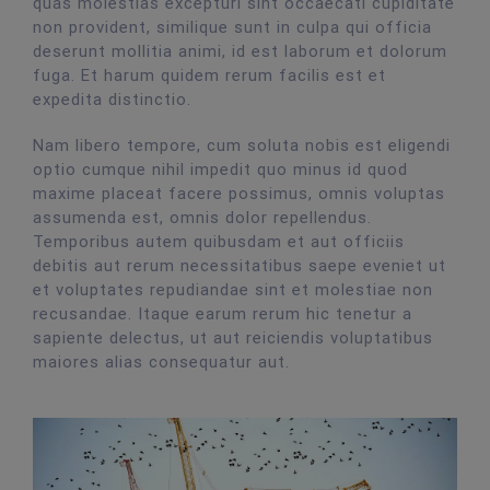
quas molestias excepturi sint occaecati cupiditate
non provident, similique sunt in culpa qui officia
deserunt mollitia animi, id est laborum et dolorum
fuga. Et harum quidem rerum facilis est et
expedita distinctio.
Nam libero tempore, cum soluta nobis est eligendi
optio cumque nihil impedit quo minus id quod
maxime placeat facere possimus, omnis voluptas
assumenda est, omnis dolor repellendus.
Temporibus autem quibusdam et aut officiis
debitis aut rerum necessitatibus saepe eveniet ut
et voluptates repudiandae sint et molestiae non
recusandae. Itaque earum rerum hic tenetur a
sapiente delectus, ut aut reiciendis voluptatibus
maiores alias consequatur aut.