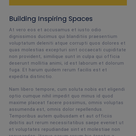
Building Inspiring Spaces
At vero eos et accusamus et iusto odio
dignissimos ducimus qui blanditiis praesentium
voluptatum deleniti atque corrupti quos dolores et
quas molestias excepturi sint occaecati cupiditate
non provident, similique sunt in culpa qui officia
deserunt mollitia animi, id est laborum et dolorum
fuga. Et harum quidem rerum facilis est et
expedita distinctio.
Nam libero tempore, cum soluta nobis est eligendi
optio cumque nihil impedit quo minus id quod
maxime placeat facere possimus, omnis voluptas
assumenda est, omnis dolor repellendus.
Temporibus autem quibusdam et aut officiis
debitis aut rerum necessitatibus saepe eveniet ut
et voluptates repudiandae sint et molestiae non
recusandae. Itaque earum rerum hic tenetur a