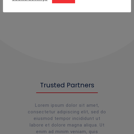
Handyman Services
Trusted Partners
Lorem ipsum dolor sit amet,
consectetur adipiscing elit, sed do
eiusmod tempor incididunt ut
labore et dolore magna aliqua. Ut
enim ad minim veniam, quis